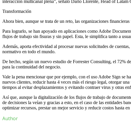
interacción multicanal plena”, señaló Dario Llorente, Head of Latam
Transformación
Ahora bien, aunque se trata de un reto, las organizaciones financieras
Para lograrlo, se han apoyado en aplicaciones como Adobe Document C
flujos de trabajo sin fisuras y sin papel. Esta, le simplifica tanto a u
Además, aporta efectividad al procesar nuevas solicitudes de cuentas,
normativo en todo el mundo.
De hecho, según un nuevo estudio de Forrester Consulting, el 72% de lo
para la continuidad del negocio.
Vale la pena mencionar que por ejemplo, con el uso Adobe Sign se han 
nuevos clientes, reducir hasta 4 veces más el riesgo legal, otorgar un
tiempos al evitar desplazamientos y evitando contraer virus y otras e
Así que, aunque la digitalización de los flujos de trabajo de document
de decisiones la veían y gracias a esto, en el caso de las entidades ba
optimizar recursos, prestar un mejor servicio y reducir costos hasta e
Author