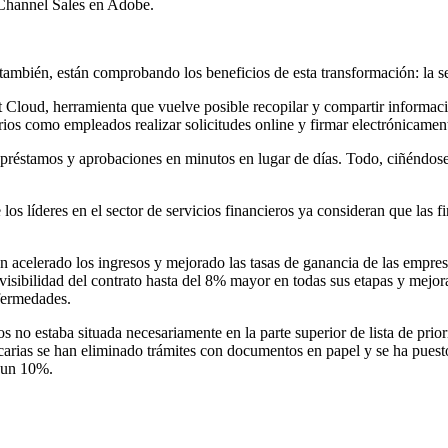
 Channel Sales en Adobe.
 también, están comprobando los beneficios de esta transformación: la se
loud, herramienta que vuelve posible recopilar y compartir informació
suarios como empleados realizar solicitudes online y firmar electrónicamen
 préstamos y aprobaciones en minutos en lugar de días. Todo, ciñéndose
s líderes en el sector de servicios financieros ya consideran que las fir
acelerado los ingresos y mejorado las tasas de ganancia de las empresa
a visibilidad del contrato hasta del 8% mayor en todas sus etapas y mejo
nfermedades.
os no estaba situada necesariamente en la parte superior de lista de pr
ncarias se han eliminado trámites con documentos en papel y se ha puesto 
n un 10%.