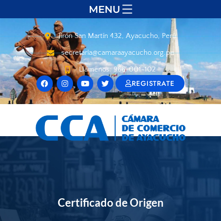
MENU
Jirón San Martín 432, Ayacucho, Perú
secretaria@camaraayacucho.org.pe
Llámenos: 966-001-102
REGISTRATE
Certificado de Origen