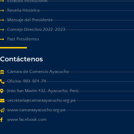
Estatuto Institucional
Reseña Histórica
Mensaje del Presidente
Consejo Directivo 2022-2023
Past Presidentes
Contáctenos
Cámara de Comercio Ayacucho
Oficina: 993-974-711
Jirón San Martín 432, Ayacucho, Perú
secretaria@camaraayacucho.org.pe
www.camaraayacucho.org.pe
www.facebook.com