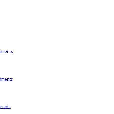
mments
mments
ments