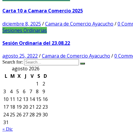
Carta 10 a Camara Comercio 2025
diciembre 8, 2025
/
Camara de Comercio Ayacucho
/
0 Com
Sesiones Ordinarias
Sesión Ordinaria del 23.08.22
agosto 25, 2022
/
Camara de Comercio Ayacucho
/
0 Comm
Search for:
agosto 2026
L
M
X
J
V
S
D
1
2
3
4
5
6
7
8
9
10
11
12
13
14
15
16
17
18
19
20
21
22
23
24
25
26
27
28
29
30
31
« Dic