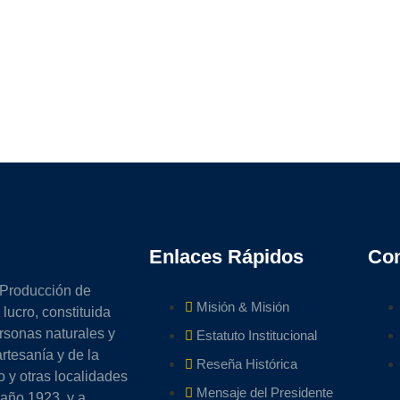
Enlaces Rápidos
Con
 Producción de
Misión & Misión
lucro, constituida
ersonas naturales y
Estatuto Institucional
artesanía y de la
Reseña Histórica
 y otras localidades
Mensaje del Presidente
 año 1923, y a