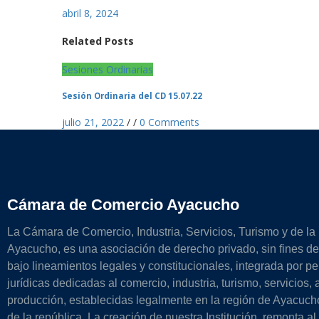
abril 8, 2024
Related Posts
Sesiones Ordinarias
Sesión Ordinaria del CD 15.07.22
julio 21, 2022
/
/
0 Comments
Cámara de Comercio Ayacucho
La Cámara de Comercio, Industria, Servicios, Turismo y de la
Ayacucho, es una asociación de derecho privado, sin fines de 
bajo lineamientos legales y constitucionales, integrada por p
jurídicas dedicadas al comercio, industria, turismo, servicios, 
producción, establecidas legalmente en la región de Ayacucho
de la república. La creación de nuestra Institución, remonta al