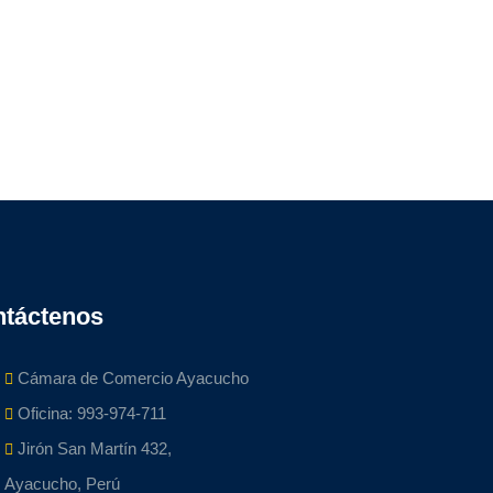
táctenos
Cámara de Comercio Ayacucho
Oficina: 993-974-711
Jirón San Martín 432,
Ayacucho, Perú