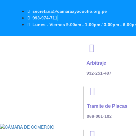
secretaria@camaraayacucho.org.pe
993-974-711
Lunes - Viernes 9:00am - 1:00pm / 3:00pm - 6:0
Arbitraje
932-251-487
Tramite de Placas
966-001-102