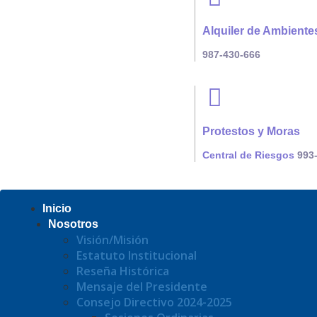
Alquiler de Ambiente
987-430-666
Protestos y Moras
Central de Riesgos
993-
Inicio
Nosotros
Visión/Misión
Estatuto Institucional
Reseña Histórica
Mensaje del Presidente
Consejo Directivo 2024-2025