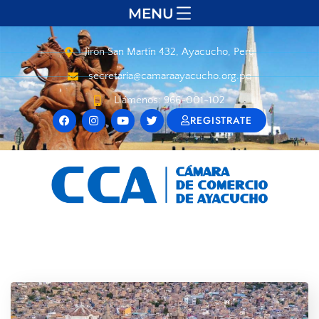
MENU
Jirón San Martín 432, Ayacucho, Perú
secretaria@camaraayacucho.org.pe
Llámenos: 966-001-102
REGISTRATE