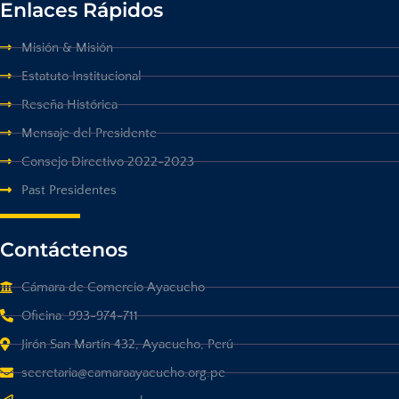
Enlaces Rápidos
Misión & Misión
Estatuto Institucional
Reseña Histórica
Mensaje del Presidente
Consejo Directivo 2022-2023
Past Presidentes
Contáctenos
Cámara de Comercio Ayacucho
Oficina: 993-974-711
Jirón San Martín 432, Ayacucho, Perú
secretaria@camaraayacucho.org.pe