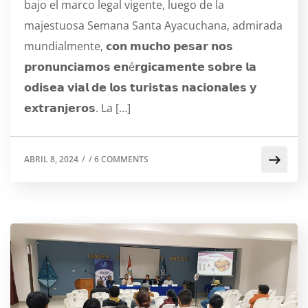
bajo el marco legal vigente, luego de la
majestuosa Semana Santa Ayacuchana, admirada
mundialmente, 𝗰𝗼𝗻 𝗺𝘂𝗰𝗵𝗼 𝗽𝗲𝘀𝗮𝗿 𝗻𝗼𝘀
𝗽𝗿𝗼𝗻𝘂𝗻𝗰𝗶𝗮𝗺𝗼𝘀 𝗲𝗻é𝗿𝗴𝗶𝗰𝗮𝗺𝗲𝗻𝘁𝗲 𝘀𝗼𝗯𝗿𝗲 𝗹𝗮
𝗼𝗱𝗶𝘀𝗲𝗮 𝘃𝗶𝗮𝗹 𝗱𝗲 𝗹𝗼𝘀 𝘁𝘂𝗿𝗶𝘀𝘁𝗮𝘀 𝗻𝗮𝗰𝗶𝗼𝗻𝗮𝗹𝗲𝘀 𝘆
𝗲𝘅𝘁𝗿𝗮𝗻𝗷𝗲𝗿𝗼𝘀. La […]
ABRIL 8, 2024
/
/
6 COMMENTS